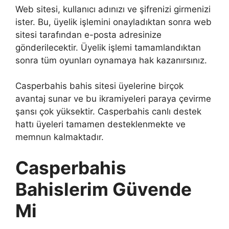
Web sitesi, kullanıcı adınızı ve şifrenizi girmenizi
ister. Bu, üyelik işlemini onayladıktan sonra web
sitesi tarafından e-posta adresinize
gönderilecektir. Üyelik işlemi tamamlandıktan
sonra tüm oyunları oynamaya hak kazanırsınız.
Casperbahis bahis sitesi üyelerine birçok
avantaj sunar ve bu ikramiyeleri paraya çevirme
şansı çok yüksektir. Casperbahis canlı destek
hattı üyeleri tamamen desteklenmekte ve
memnun kalmaktadır.
Casperbahis
Bahislerim Güvende
Mi