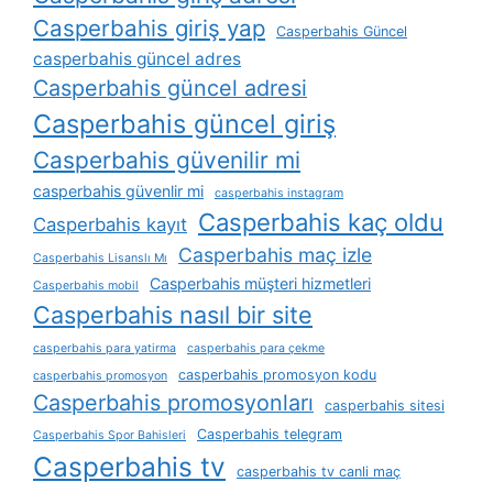
Casperbahis giriş yap
Casperbahis Güncel
casperbahis güncel adres
Casperbahis güncel adresi
Casperbahis güncel giriş
Casperbahis güvenilir mi
casperbahis güvenlir mi
casperbahis instagram
Casperbahis kaç oldu
Casperbahis kayıt
Casperbahis maç izle
Casperbahis Lisanslı Mı
Casperbahis müşteri hizmetleri
Casperbahis mobil
Casperbahis nasıl bir site
casperbahis para yatirma
casperbahis para çekme
casperbahis promosyon kodu
casperbahis promosyon
Casperbahis promosyonları
casperbahis sitesi
Casperbahis telegram
Casperbahis Spor Bahisleri
Casperbahis tv
casperbahis tv canli maç