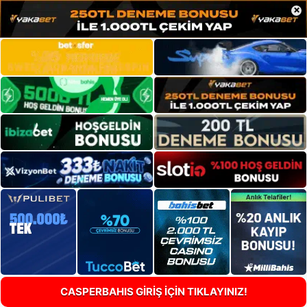
×
CASPERBAHIS GİRİŞ İÇİN TIKLAYINIZ!