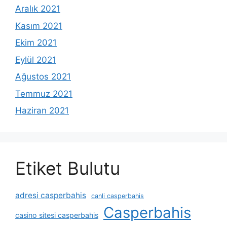
Aralık 2021
Kasım 2021
Ekim 2021
Eylül 2021
Ağustos 2021
Temmuz 2021
Haziran 2021
Etiket Bulutu
adresi casperbahis
canli casperbahis
Casperbahis
casino sitesi casperbahis