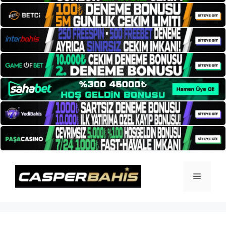
İçeriğe
atla
Menü