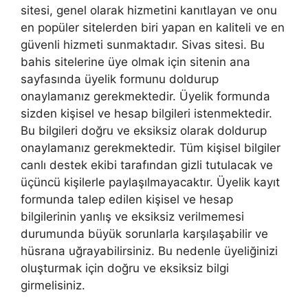
sitesi, genel olarak hizmetini kanıtlayan ve onu
en popüler sitelerden biri yapan en kaliteli ve en
güvenli hizmeti sunmaktadır. Sivas sitesi. Bu
bahis sitelerine üye olmak için sitenin ana
sayfasında üyelik formunu doldurup
onaylamanız gerekmektedir. Üyelik formunda
sizden kişisel ve hesap bilgileri istenmektedir.
Bu bilgileri doğru ve eksiksiz olarak doldurup
onaylamanız gerekmektedir. Tüm kişisel bilgiler
canlı destek ekibi tarafından gizli tutulacak ve
üçüncü kişilerle paylaşılmayacaktır. Üyelik kayıt
formunda talep edilen kişisel ve hesap
bilgilerinin yanlış ve eksiksiz verilmemesi
durumunda büyük sorunlarla karşılaşabilir ve
hüsrana uğrayabilirsiniz. Bu nedenle üyeliğinizi
oluşturmak için doğru ve eksiksiz bilgi
girmelisiniz.