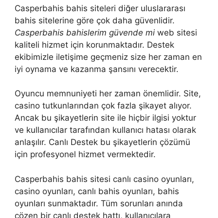
Casperbahis bahis siteleri diğer uluslararası
bahis sitelerine göre çok daha güvenlidir.
Casperbahis bahislerim güvende mi
web sitesi
kaliteli hizmet için korunmaktadır. Destek
ekibimizle iletişime geçmeniz size her zaman en
iyi oynama ve kazanma şansını verecektir.
Oyuncu memnuniyeti her zaman önemlidir. Site,
casino tutkunlarından çok fazla şikayet alıyor.
Ancak bu şikayetlerin site ile hiçbir ilgisi yoktur
ve kullanıcılar tarafından kullanıcı hatası olarak
anlaşılır. Canlı Destek bu şikayetlerin çözümü
için profesyonel hizmet vermektedir.
Casperbahis bahis sitesi canlı casino oyunları,
casino oyunları, canlı bahis oyunları, bahis
oyunları sunmaktadır. Tüm sorunları anında
çözen bir canlı destek hattı, kullanıcılara