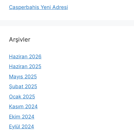
Casperbahis Yeni Adresi
Arşivler
Haziran 2026
Haziran 2025
Mayıs 2025
Şubat 2025
Ocak 2025
Kasım 2024
Ekim 2024
Eylül 2024