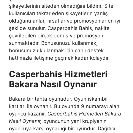
şikayetlerinin siteden olmadığını bildirir. Site
kullanıcıları tekrar eden şikayetlerin yanlış
olduğunu anlar, fırsatlar ve promosyonlar en iyi
şekilde sunulur. Casperbahis Bahis, nakite
çevrilebilen birçok bonus ve promosyon
sunmaktadır. Bonusunuzu kullanmak,
bonusunuzu kullanmak için canlı destek
hattımızla iletişime geçmek kadar kolaydır.
Casperbahis Hizmetleri
Bakara Nasıl Oynanır
Bakara bir tahta oyunudur. Oyun iskambil
kartları ile oynanır. Bu oyunda 9 numarayı alan
oyuncu kazanır.
Casperbahis Hizmetleri Bakara
Nasıl Oynanır,
oyuncunun yani krupiyenin
oyuncuya karşı oynadığı bir oyundur. Dağıtıcı