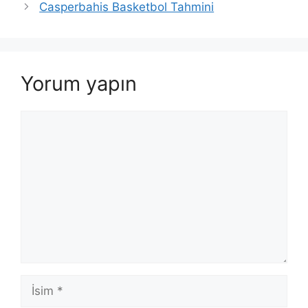
dolaşımı
Casperbahis Basketbol Tahmini
Yorum yapın
Yorum
İsim