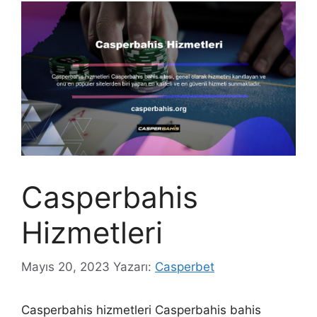
Casperbahis
Hizmetleri
Mayıs 20, 2023
Yazarı:
Casperbet
Casperbahis hizmetleri Casperbahis bahis