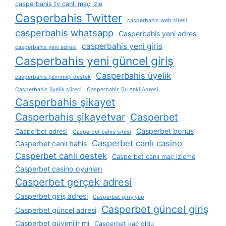
casperbahis tv canli maç izle
Casperbahis Twitter
casperbahis web sitesi
casperbahis whatsapp
Casperbahis yeni adres
casperbahis yeni giris
casperbahis yeni adresi
Casperbahis yeni güncel giriş
Casperbahis üyelik
casperbahis çevrimiçi destek
Casperbahis üyelik süreci
Casperbahis Şu Anki Adresi
Casperbahis şikayet
Casperbahis şikayetvar
Casperbet
Casperbet bonus
Casperbet adresi
Casperbet bahis sitesi
Casperbet canlı casino
Casperbet canlı bahis
Casperbet canlı destek
Casperbet canlı maç izleme
Casperbet casino oyunları
Casperbet gerçek adresi
Casperbet giriş adresi
Casperbet giriş yap
Casperbet güncel giriş
Casperbet güncel adresi
Casperbet güvenilir mi
Casperbet kaç oldu