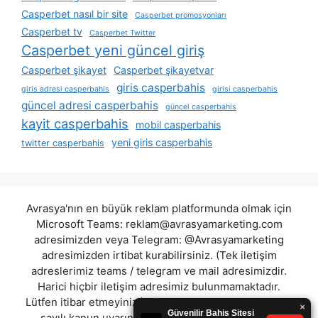
Casperbet nasıl bir site
Casperbet promosyonları
Casperbet tv
Casperbet Twitter
Casperbet yeni güncel giriş
Casperbet şikayet
Casperbet şikayetvar
giris casperbahis
giris adresi casperbahis
girisi casperbahis
güncel adresi casperbahis
güncel casperbahis
kayit casperbahis
mobil casperbahis
yeni giris casperbahis
twitter casperbahis
Avrasya'nın en büyük reklam platformunda olmak için
Microsoft Teams:
reklam@avrasyamarketing.com
adresimizden veya Telegram: @Avrasyamarketing
adresimizden irtibat kurabilirsiniz. (Tek iletişim
adreslerimiz teams / telegram ve mail adresimizdir.
Harici hiçbir iletişim adresimiz bulunmamaktadır.
Lütfen itibar etmeyiniz.) Türkiye yasalarına göre 7258
sayılı kanun uyarınca yasa dışı bahis oynamanın