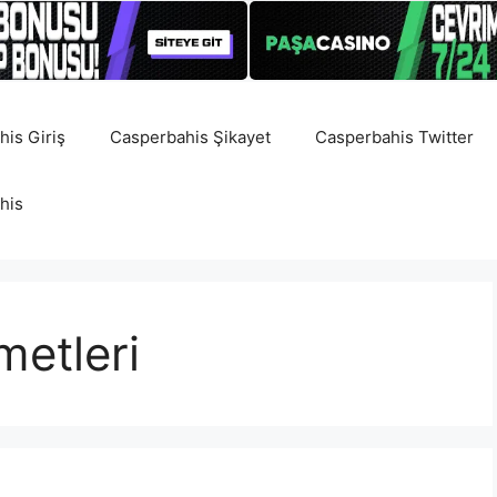
is Giriş
Casperbahis Şikayet
Casperbahis Twitter
his
etleri