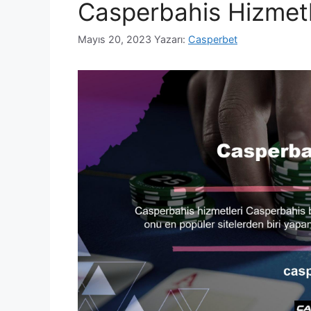
Casperbahis Hizmetl
Mayıs 20, 2023
Yazarı:
Casperbet