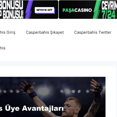
is Giriş
Casperbahis Şikayet
Casperbahis Twitter
his