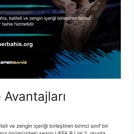
Avantajları
i ve zengin içeriği birleştiren birinci sınıf bir
kımımız önümüzdeki sezon UEFA B Ligi 2. grupta