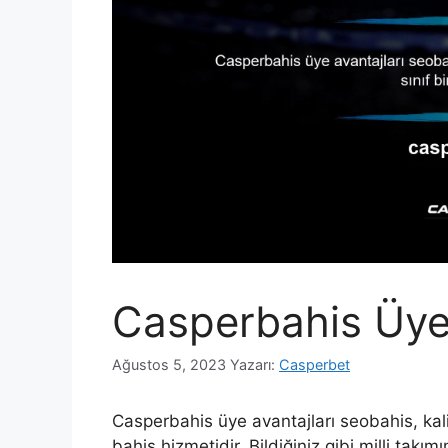
Casperbahis Üye 
Ağustos 5, 2023
Yazarı:
Casperbet
Casperbahis üye avantajları seobahis, kalitel
bahis hizmetidir. Bildiğiniz gibi milli ta