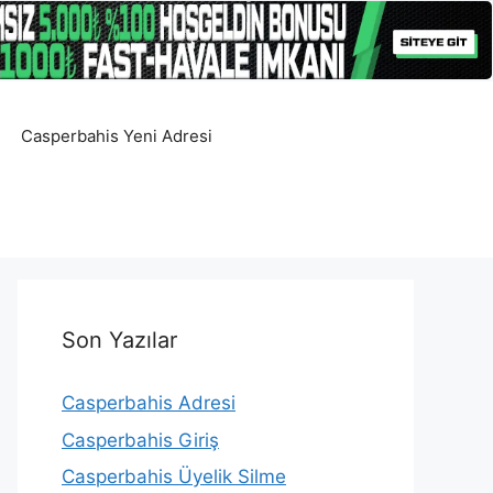
Casperbahis Yeni Adresi
Son Yazılar
Casperbahis Adresi
Casperbahis Giriş
Casperbahis Üyelik Silme