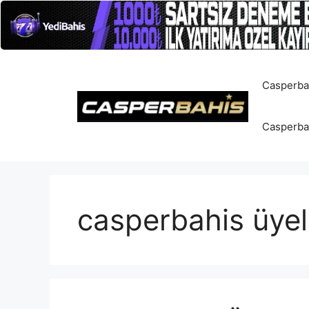
İçeriğe
atla
Casperbah
Casperba
casperbahis üyel