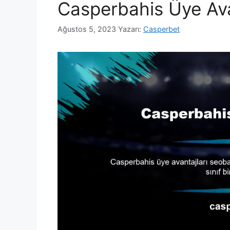
Casperbahis Üye Ava
Ağustos 5, 2023
Yazarı:
Casperbet