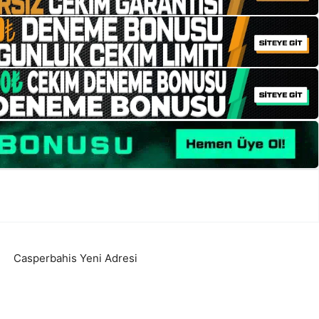
Casperbahis Yeni Adresi