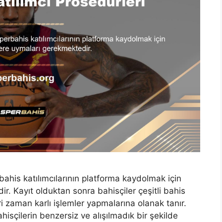
ahis katılımcılarının platforma kaydolmak için
r. Kayıt olduktan sonra bahisçiler çeşitli bahis
ri zaman karlı işlemler yapmalarına olanak tanır.
isçilerin benzersiz ve alışılmadık bir şekilde