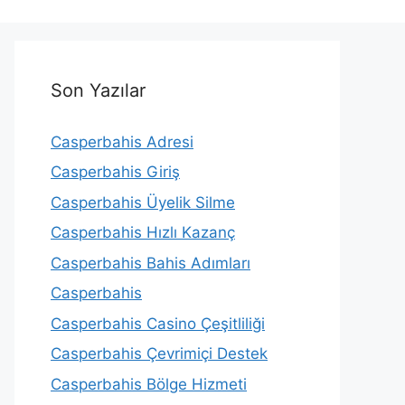
Son Yazılar
Casperbahis Adresi
Casperbahis Giriş
Casperbahis Üyelik Silme
Casperbahis Hızlı Kazanç
Casperbahis Bahis Adımları
Casperbahis
Casperbahis Casino Çeşitliliği
Casperbahis Çevrimiçi Destek
Casperbahis Bölge Hizmeti