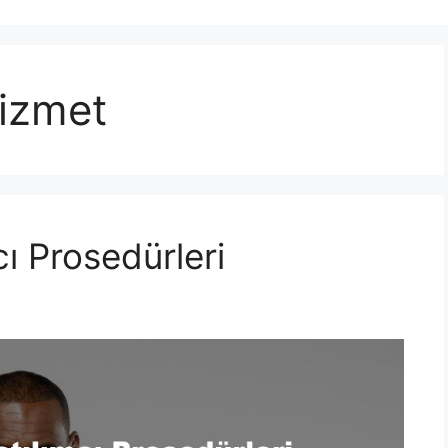
hizmet
ı Prosedürleri