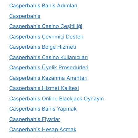
Casperbahis Bahis Adımları
Casperbahis
Casperbahis Casino Çeşitliliği
Casperbahis Çevrimiçi Destek
Casperbahis Bölge Hizmeti
Casperbahis Casino Kullanıcıları
Casperbahis Üyelik Prosedürleri
Casperbahis Kazanma Anahtarı
Casperbahis Hizmet Kalitesi
Casperbahis Online Blackjack Oynayın
Casperbahis Bahis Yapmak
Casperbahis Fiyatlar
Casperbahis Hesap Açmak