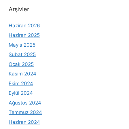
Arşivler
Haziran 2026
Haziran 2025
Mayıs 2025
Şubat 2025
Ocak 2025
Kasım 2024
Ekim 2024
Eylül 2024
Ağustos 2024
Temmuz 2024
Haziran 2024