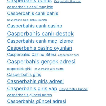
Casperbahis bonus
Casperbahis Bonusları
casperbahis canli maç izle
Casperbahis canlı bahis
Casperbahis Canlı Bahis Oranları
Casperbahis canlı casino
Casperbahis canlı destek
Casperbahis canlı maç izleme
Casperbahis casino oyunları
Casperbahis Casino Sitesi
casperbahis com
Casperbahis gerçek adresi
casperbahis girisi
casperbahis giris twitter
Casperbahis giriş
Casperbahis giriş adresi
Casperbahis giriş yap
Casperbahis Güncel
casperbahis güncel adres
Casperbahis güncel adresi