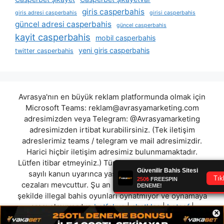
giris casperbahis
giris adresi casperbahis
girisi casperbahis
güncel adresi casperbahis
güncel casperbahis
kayit casperbahis
mobil casperbahis
yeni giris casperbahis
twitter casperbahis
Avrasya'nın en büyük reklam platformunda olmak için
Microsoft Teams:
reklam@avrasyamarketing.com
adresimizden veya Telegram: @Avrasyamarketing
adresimizden irtibat kurabilirsiniz. (Tek iletişim
adreslerimiz teams / telegram ve mail adresimizdir.
Harici hiçbir iletişim adresimiz bulunmamaktadır.
Lütfen itibar etmeyiniz.) Türkiye yasalarına göre 7258
sayılı kanun uyarınca yasa dışı bahis oynamanın
cezaları mevcuttur. Şu an bulunduğunuz site hiç bir
şekilde illegal bahis oyunları oynatmıyor ve oynamaya
aracı olmuyordur.
betfokus
|
chatklas
|
betsof
|
×
icebahis
|
truvabett
|
casifix
|
betnbet
|
rudicasino